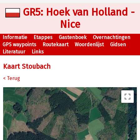
GR5: Hoek van Holland -
Nice
Informatie
Etappes
Gastenboek
Overnachtingen
GPS waypoints
Routekaart
Woordenlijst
Gidsen
Literatuur
Links
Kaart Stoubach
< Terug