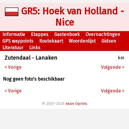
GR5: Hoek van Holland -
Nice
Informatie
Etappes
Gastenboek
Overnachtingen
GPS waypoints
Routekaart
Woordenlijst
Gidsen
Literatuur
Links
Zutendaal - Lanaken
km
< Vorige
Volgende >
Nog geen foto's beschikbaar
< Vorige
Volgende >
© 2001-2026
Iwan Oprins