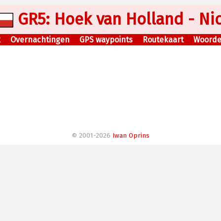
GR5: Hoek van Holland - Ni
k
Overnachtingen
GPS waypoints
Routekaart
Woorden
© 2001-2026
Iwan Oprins