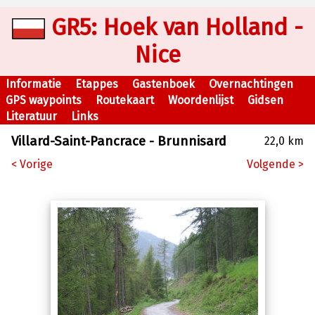
GR5: Hoek van Holland -
Nice
Informatie
Etappes
Gastenboek
Overnachtingen
GPS waypoints
Routekaart
Woordenlijst
Gidsen
Literatuur
Links
Villard-Saint-Pancrace - Brunnisard
22,0 km
< Vorige
Volgende >