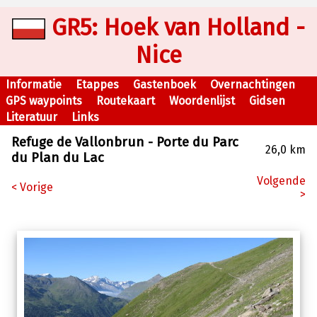
GR5: Hoek van Holland -
Nice
Informatie
Etappes
Gastenboek
Overnachtingen
GPS waypoints
Routekaart
Woordenlijst
Gidsen
Literatuur
Links
Refuge de Vallonbrun - Porte du Parc
26,0 km
du Plan du Lac
Volgende
< Vorige
>