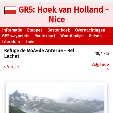
GR5: Hoek van Holland -
Nice
Informatie
Etappes
Gastenboek
Overnachtingen
GPS waypoints
Routekaart
Woordenlijst
Gidsen
Literatuur
Links
Refuge de MoÃ«de Anterne - Bel
18,7 km
Lachat
Volgende
< Vorige
>