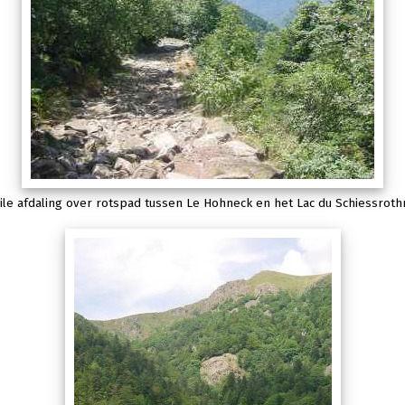
ile afdaling over rotspad tussen Le Hohneck en het Lac du Schiessroth