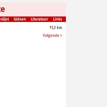
ce
lijst
Gidsen
Literatuur
Links
11,3 km
Volgende >