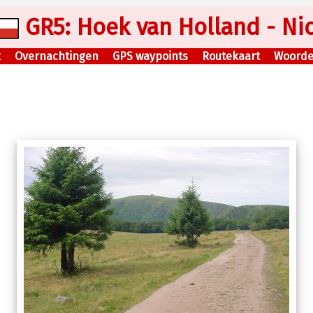
GR5: Hoek van Holland - Ni
k
Overnachtingen
GPS waypoints
Routekaart
Woorden