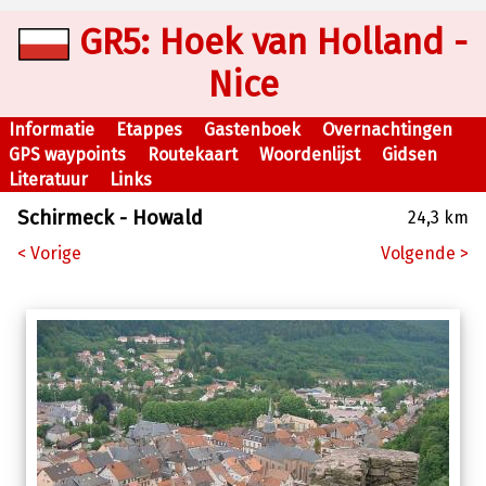
GR5: Hoek van Holland -
Nice
Informatie
Etappes
Gastenboek
Overnachtingen
GPS waypoints
Routekaart
Woordenlijst
Gidsen
Literatuur
Links
Schirmeck - Howald
24,3 km
< Vorige
Volgende >