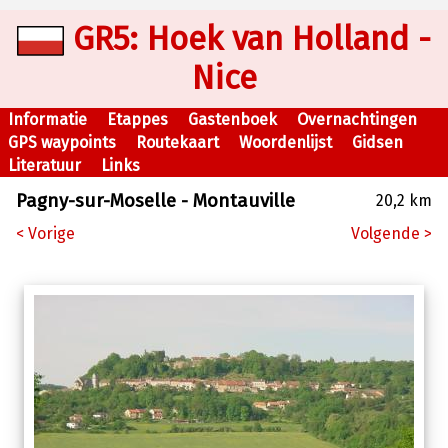
GR5: Hoek van Holland -
Nice
Informatie
Etappes
Gastenboek
Overnachtingen
GPS waypoints
Routekaart
Woordenlijst
Gidsen
Literatuur
Links
Pagny-sur-Moselle - Montauville
20,2 km
< Vorige
Volgende >