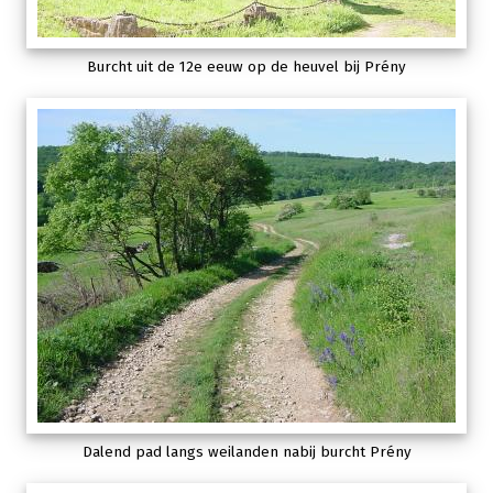
Burcht uit de 12e eeuw op de heuvel bij Prény
Dalend pad langs weilanden nabij burcht Prény