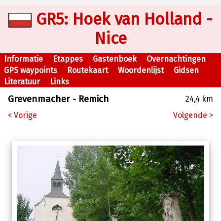
GR5: Hoek van Holland -
Nice
Informatie
Etappes
Gastenboek
Overnachtingen
GPS waypoints
Routekaart
Woordenlijst
Gidsen
Literatuur
Links
Grevenmacher - Remich
24,4 km
< Vorige
Volgende >