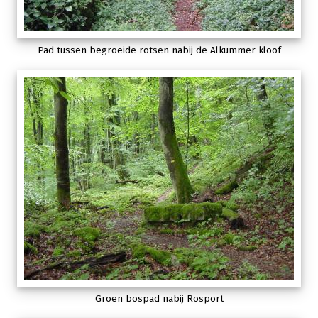
Pad tussen begroeide rotsen nabij de Alkummer kloof
Groen bospad nabij Rosport