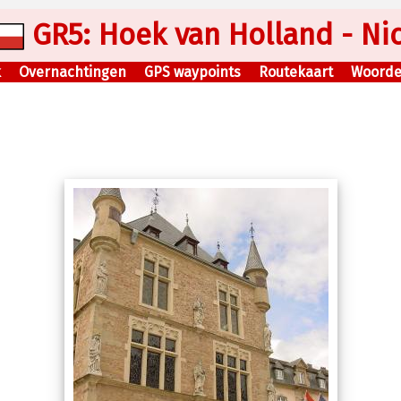
GR5: Hoek van Holland - Ni
k
Overnachtingen
GPS waypoints
Routekaart
Woorden